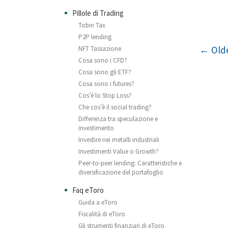
Pillole di Trading
Tobin Tax
P2P lending
Post n
← Olde
NFT Tassazione
Cosa sono i CFD?
Cosa sono gli ETF?
Cosa sono i futures?
Cos’è lo Stop Loss?
Che cos’è il social trading?
Differenza tra speculazione e
investimento
Investire nei metalli industriali
Investimenti Value o Growth?
Peer-to-peer lending: Caratteristiche e
diversificazione del portafoglio
Faq eToro
Guida a eToro
Fiscalità di eToro
Gli strumenti finanziari di eToro