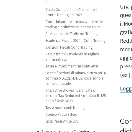
anni
Una 
Guida Completa per Dichiarare il
quest
Conto Trading nel 2025
Come bilanciare le minusvalenze nel
il Mo
trading e ottimizzare la tassazione
graf
Attenzione alle Truffe nel Trading
Reddi
Scadenza Fiscale 2024 – Conti Trading
Sanzioni Fiscali Conti Trading
modul
Recupero minusvalenze in regime
aggio
amministrato
prese
Tasse e investimenti su conti esteri
Le certificazioni di minusvalenza art. 6
(ex 
comma 5 D.Lgs. 461/97: cosa sono e
come utilizzarle
Leggi
Interactive Brokers: Certificate of
Income Tax Deducted / modulo R-185
anno fiscale 2023
Tassazione conti trading
Codice Paese Estero
Con
Lista Paesi White List
dic
Controlli Fiscali e Compliance