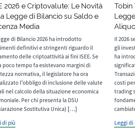
E 2026 e Criptovalute: Le Novità
Tobin 
la Legge di Bilancio su Saldo e
Legge 
cenza Media
Aliquo
gge di Bilancio 2026 ha introdotto
Il 2026
imenti definitivi e stringenti riguardo il
gli inves
amento delle criptoattività ai fini ISEE. Se
ha intro
a poco tempo fa esistevano margini di
significa
tezza normativa, il legislatore ha ora
Transazi
lizzato l’obbligo di inclusione delle valute
costi per
ali nel calcolo della situazione economica
trading s
moniale. Per chi presenta la DSU
fondamen
iarazione Sostitutiva Unica) […]
cambiat
 di più
Leggi di 