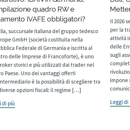
pilazione quadro RW e
Metter
amento IVAFE obbligatori?
Il 2026 
per la t
alia, succursale italiana del gruppo tedesco
attività 
rope GmbH (società costituita nella
delle En
blica Federale di Germania e iscritta al
sugli ass
tro delle Imprese di Francoforte), è uno
completa
roker storici e più utilizzati dai trader nel
rivoluzi
o Paese. Uno dei vantaggi offerti
impone n
intermediario è la possibilità di scegliere tra
comunic
iverse opzioni fiscali: il regime […]
Leggi di 
 di più