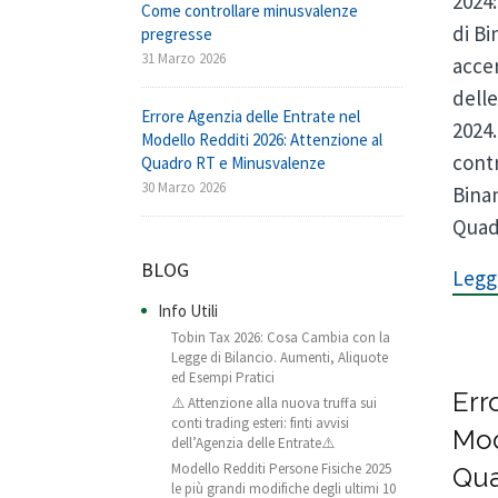
2024:
Come controllare minusvalenze
di Bi
pregresse
31 Marzo 2026
accer
delle
Errore Agenzia delle Entrate nel
2024.
Modello Redditi 2026: Attenzione al
cont
Quadro RT e Minusvalenze
30 Marzo 2026
Binan
Quad
BLOG
Leggi
Info Utili
Tobin Tax 2026: Cosa Cambia con la
Legge di Bilancio. Aumenti, Aliquote
ed Esempi Pratici
Err
⚠️ Attenzione alla nuova truffa sui
conti trading esteri: finti avvisi
Mod
dell’Agenzia delle Entrate⚠️
Modello Redditi Persone Fisiche 2025
Qua
le più grandi modifiche degli ultimi 10