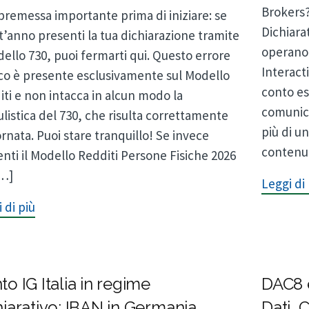
Brokers?
premessa importante prima di iniziare: se
Dichiarat
’anno presenti la tua dichiarazione tramite
operano 
dello 730, puoi fermarti qui. Questo errore
Interact
ico è presente esclusivamente sul Modello
conto es
ti e non intacca in alcun modo la
comunica
istica del 730, che risulta correttamente
più di u
rnata. Puoi stare tranquillo! Se invece
contenu
nti il Modello Redditi Persone Fisiche 2026
[…]
Leggi di 
 di più
to IG Italia in regime
DAC8 
hiarativo: IBAN in Germania,
Dati, 