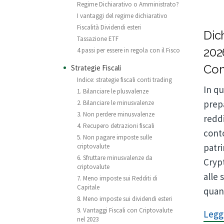
Regime Dichiarativo o Amministrato?
I vantaggi del regime dichiarativo
Fiscalità Dividendi esteri
Dic
Tassazione ETF
202
4 passi per essere in regola con il Fisco
Com
Strategie Fiscali
Indice: strategie fiscali conti trading
In q
1. Bilanciare le plusvalenze
prepa
2. Bilanciare le minusvalenze
3. Non perdere minusvalenze
reddi
4. Recupero detrazioni fiscali
cont
5. Non pagare imposte sulle
patri
criptovalute
6. Sfruttare minusvalenze da
Crypt
criptovalute
alle 
7. Meno imposte sui Redditi di
Capitale
quand
8. Meno imposte sui dividendi esteri
9. Vantaggi Fiscali con Criptovalute
Leggi
nel 2023