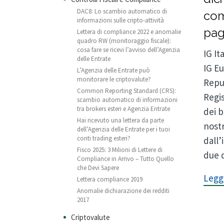
DAC8: Lo scambio automatico di
com
informazioni sulle cripto-attività
pag
Lettera di compliance 2022 e anomalie
quadro RW (monitoraggio fiscale):
cosa fare se ricevi l’avviso dell’Agenzia
IG It
delle Entrate
IG Eu
L’Agenzia delle Entrate può
monitorare le criptovalute?
Repub
Common Reporting Standard (CRS):
Regis
scambio automatico di informazioni
tra brokers esteri e Agenzia Entrate
dei b
Hai ricevuto una lettera da parte
nostr
dell’Agenzia delle Entrate per i tuoi
conti trading esteri?
dall’
Fisco 2025: 3 Milioni di Lettere di
due d
Compliance in Arrivo – Tutto Quello
che Devi Sapere
Leggi
Lettera compliance 2019
Anomalie dichiarazione dei redditi
2017
Criptovalute