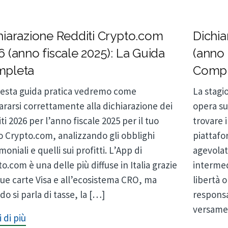
hiarazione Redditi Crypto.com
Dichia
6 (anno fiscale 2025): La Guida
(anno 
pleta
Compl
uesta guida pratica vedremo come
La stagio
rarsi correttamente alla dichiarazione dei
opera su
ti 2026 per l’anno fiscale 2025 per il tuo
trovare 
o Crypto.com, analizzando gli obblighi
piattafo
moniali e quelli sui profitti. L’App di
agevolat
o.com è una delle più diffuse in Italia grazie
intermed
sue carte Visa e all’ecosistema CRO, ma
libertà 
o si parla di tasse, la […]
responsa
versame
 di più