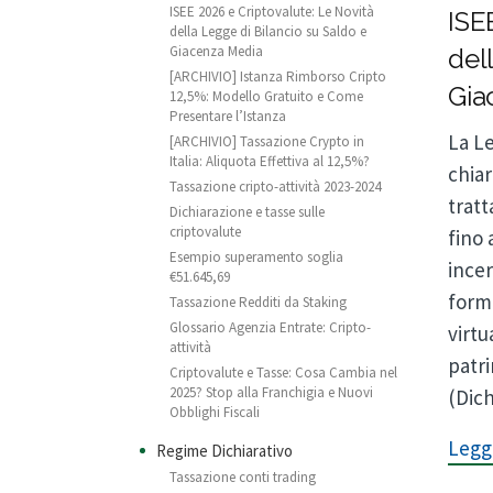
ISEE 2026 e Criptovalute: Le Novità
ISE
della Legge di Bilancio su Saldo e
Giacenza Media
del
[ARCHIVIO] Istanza Rimborso Cripto
Gia
12,5%: Modello Gratuito e Come
Presentare l’Istanza
La Le
[ARCHIVIO] Tassazione Crypto in
Italia: Aliquota Effettiva al 12,5%?
chiar
Tassazione cripto-attività 2023-2024
tratt
Dichiarazione e tasse sulle
criptovalute
fino 
Esempio superamento soglia
incer
€51.645,69
forma
Tassazione Redditi da Staking
Glossario Agenzia Entrate: Cripto-
virtu
attività
patri
Criptovalute e Tasse: Cosa Cambia nel
2025? Stop alla Franchigia e Nuovi
(Dich
Obblighi Fiscali
Leggi
Regime Dichiarativo
Tassazione conti trading