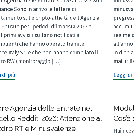
 l’Agenzia delle Entrate scrive ai possessori
minusval
nance Sono in arrivo le lettere di
minusva
tamento sulle cripto-attività dell’Agenzia
pregress
 Entrate per i periodi d’imposta 2023 e
accumula
 I primi avvisi risultano notificati a
regime d
ribuenti che hanno operato tramite
all’anno
ce Italy Srl e che non hanno compilato il
in dichi
ro RW (monitoraggio […]
mai util
 di più
Leggi di 
ore Agenzia delle Entrate nel
Modulo
ello Redditi 2026: Attenzione al
Cos’è 
dro RT e Minusvalenze
Hai rice