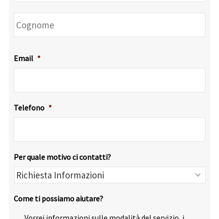
Co
Email
*
Telefono
*
Per quale motivo ci contatti?
Come ti possiamo aiutare?
Vorrei informazioni sulle modalità del servizio, i