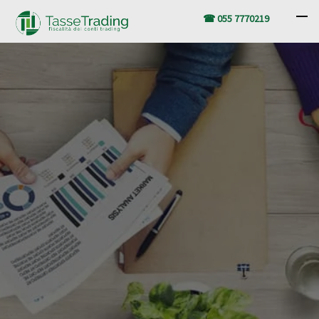
☎ 055 7770219
Trading e Fisco? Nessun
problema.
Il gold standard fiscale
approvato dai top broker
REGISTRATI E RICHIEDI IL TUO
PREVENTIVO!